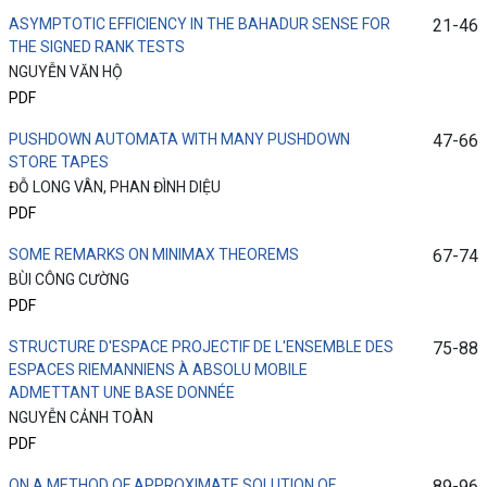
ASYMPTOTIC EFFICIENCY IN THE BAHADUR SENSE FOR
21-46
THE SIGNED RANK TESTS
NGUYỄN VĂN HỘ
PDF
PUSHDOWN AUTOMATA WITH MANY PUSHDOWN
47-66
STORE TAPES
ĐỖ LONG VÂN, PHAN ĐÌNH DIỆU
PDF
SOME REMARKS ON MINIMAX THEOREMS
67-74
BÙI CÔNG CƯỜNG
PDF
STRUCTURE D'ESPACE PROJECTIF DE L'ENSEMBLE DES
75-88
ESPACES RIEMANNIENS À ABSOLU MOBILE
ADMETTANT UNE BASE DONNÉE
NGUYỄN CẢNH TOÀN
PDF
ON A METHOD OF APPROXIMATE SOLUTION OF
89-96