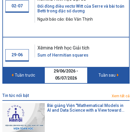
02-07
Đối đồng điều vectơ Witt của Serre và bài toán
Betti trong đặc số dương
Người báo cáo: Đào Văn Thịnh
Xêmina Hình học Giải tích
29-06
Sum of Hermitian squares
29/06/2026 -
Tuần trước
Tuần sau
05/07/2026
tin tức nổi bật
Xem tất cả
Bài giảng Viện "Mathematical Models in
AI and Data Science with a View toward
Agrifood"