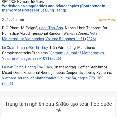
09/11/26, Hội nghị, hội thảo:
Workshop on singularities and related topics (Conference in
memory of Professor Lê Dũng Tráng)
xuất bản mới
Xem tất cả
D. C. Pham, M. Peigné,
Đoàn Thái Sơn
, A Local Limit Theorem for
Nonlattice Multidimensional Random Walks in Cones,
Acta
Mathematica Vietnamica, Volume 51, pages 1–21 (2026)
Lê Xuân Thanh
,
Đỗ Thị Thùy
, Trần Văn Thắng, Monotonic
Complementarity Problems,
Vietnam Journal of Mathematics,
Volume 54, pages 999–1011 (2026)
La Văn Thịnh
,
Hoàng Thế Tuấn
, On the Mittag–Leffler Stability of
Mixed-Order Fractional Homogeneous Cooperative Delay Systems,
Vietnam Journal of Mathematics, Volume 54, pages 773–789
(2026)
Trung tâm nghiên cứu & đào tạo toán học quốc
tế