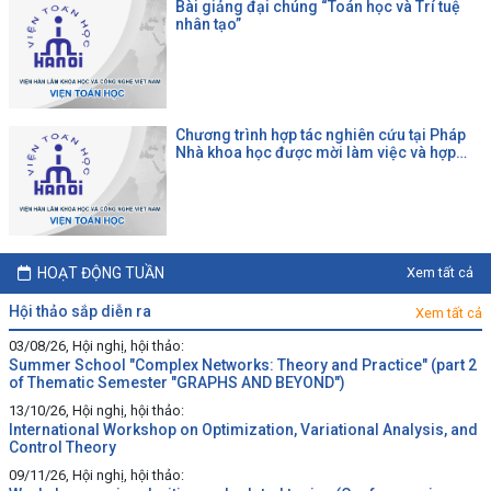
Bài giảng đại chúng “Toán học và Trí tuệ
nhân tạo”
Chương trình hợp tác nghiên cứu tại Pháp
Nhà khoa học được mời làm việc và hợp
tác tại một đại học Pháp theo chương trình
của CNRS
HOẠT ĐỘNG TUẦN
Xem tất cả
hội thảo sắp diễn ra
Xem tất cả
03/08/26, Hội nghị, hội thảo:
Summer School "Complex Networks: Theory and Practice" (part 2
of Thematic Semester "GRAPHS AND BEYOND")
13/10/26, Hội nghị, hội thảo:
International Workshop on Optimization, Variational Analysis, and
Control Theory
09/11/26, Hội nghị, hội thảo: