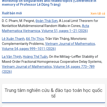
Workshop on singularities and related topics (Conference in
memory of Professor Lê Dũng Tráng)
xuất bản mới
Xem tất cả
D. C. Pham, M. Peigné,
Đoàn Thái Sơn
, A Local Limit Theorem for
Nonlattice Multidimensional Random Walks in Cones,
Acta
Mathematica Vietnamica, Volume 51, pages 1–21 (2026)
Lê Xuân Thanh
,
Đỗ Thị Thùy
, Trần Văn Thắng, Monotonic
Complementarity Problems,
Vietnam Journal of Mathematics,
Volume 54, pages 999–1011 (2026)
La Văn Thịnh
,
Hoàng Thế Tuấn
, On the Mittag–Leffler Stability of
Mixed-Order Fractional Homogeneous Cooperative Delay Systems,
Vietnam Journal of Mathematics, Volume 54, pages 773–789
(2026)
Trung tâm nghiên cứu & đào tạo toán học quốc
tế