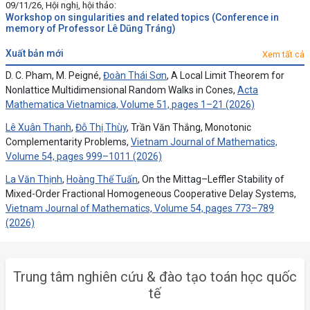
09/11/26, Hội nghị, hội thảo:
Workshop on singularities and related topics (Conference in
memory of Professor Lê Dũng Tráng)
xuất bản mới
Xem tất cả
D. C. Pham, M. Peigné,
Đoàn Thái Sơn
, A Local Limit Theorem for
Nonlattice Multidimensional Random Walks in Cones,
Acta
Mathematica Vietnamica, Volume 51, pages 1–21 (2026)
Lê Xuân Thanh
,
Đỗ Thị Thùy
, Trần Văn Thắng, Monotonic
Complementarity Problems,
Vietnam Journal of Mathematics,
Volume 54, pages 999–1011 (2026)
La Văn Thịnh
,
Hoàng Thế Tuấn
, On the Mittag–Leffler Stability of
Mixed-Order Fractional Homogeneous Cooperative Delay Systems,
Vietnam Journal of Mathematics, Volume 54, pages 773–789
(2026)
Trung tâm nghiên cứu & đào tạo toán học quốc
tế