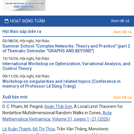
HOẠT ĐỘNG TUẦN
Xem tất cả
hội thảo sắp diễn ra
Xem tất cả
03/08/26, Hội nghị, hội thảo:
Summer School "Complex Networks: Theory and Practice" (part 2
of Thematic Semester "GRAPHS AND BEYOND")
13/10/26, Hội nghị, hội thảo:
International Workshop on Optimization, Variational Analysis, and
Control Theory
09/11/26, Hội nghị, hội thảo:
Workshop on singularities and related topics (Conference in
memory of Professor Lê Dũng Tráng)
xuất bản mới
Xem tất cả
D. C. Pham, M. Peigné,
Đoàn Thái Sơn
, A Local Limit Theorem for
Nonlattice Multidimensional Random Walks in Cones,
Acta
Mathematica Vietnamica, Volume 51, pages 1–21 (2026)
Lê Xuân Thanh
,
Đỗ Thị Thùy
, Trần Văn Thắng, Monotonic