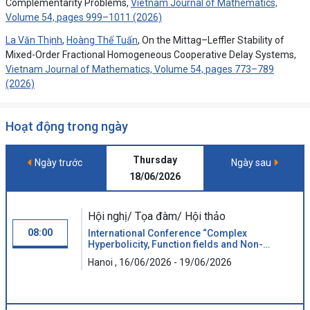
Complementarity Problems,
Vietnam Journal of Mathematics,
Volume 54, pages 999–1011 (2026)
La Văn Thịnh
,
Hoàng Thế Tuấn
, On the Mittag–Leffler Stability of
Mixed-Order Fractional Homogeneous Cooperative Delay Systems,
Vietnam Journal of Mathematics, Volume 54, pages 773–789
(2026)
Hoạt động trong ngày
Thursday
Ngày trước
Ngày sau
18/06/2026
Hội nghị/ Tọa đàm/ Hội thảo
08:00
International Conference “Complex
Hyperbolicity, Function fields and Non-
archimedean Arithmetic"
Hanoi , 16/06/2026 - 19/06/2026