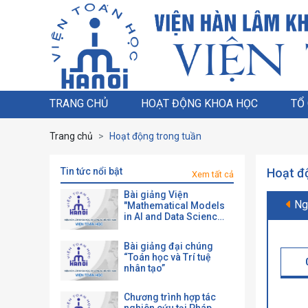
TRANG CHỦ
HOẠT ĐỘNG KHOA HỌC
TỔ
Trang chủ
Hoạt động trong tuần
tin tức nổi bật
Hoạt đ
Xem tất cả
Bài giảng Viện
Ng
"Mathematical Models
in AI and Data Science
with a View toward
Agrifood"
Bài giảng đại chúng
“Toán học và Trí tuệ
nhân tạo”
Chương trình hợp tác