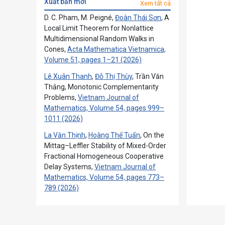
xuất bản mới
Xem tất cả
D. C. Pham, M. Peigné,
Đoàn Thái Sơn
, A
Local Limit Theorem for Nonlattice
Multidimensional Random Walks in
Cones,
Acta Mathematica Vietnamica,
Volume 51, pages 1–21 (2026)
Lê Xuân Thanh
,
Đỗ Thị Thùy
, Trần Văn
Thắng, Monotonic Complementarity
Problems,
Vietnam Journal of
Mathematics, Volume 54, pages 999–
1011 (2026)
La Văn Thịnh
,
Hoàng Thế Tuấn
, On the
Mittag–Leffler Stability of Mixed-Order
Fractional Homogeneous Cooperative
Delay Systems,
Vietnam Journal of
Mathematics, Volume 54, pages 773–
789 (2026)