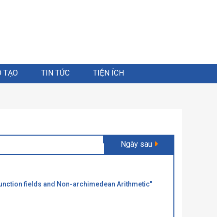
 TẠO
TIN TỨC
TIỆN ÍCH
Ngày sau
Function fields and Non-archimedean Arithmetic"