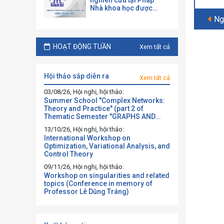
nghiên cứu tại Pháp
Nhà khoa học được
mời làm việc và hợp tác
Ng
tại một đại học Pháp
theo chương trình của
CNRS
HOẠT ĐỘNG TUẦN
Xem tất cả
hội thảo sắp diễn ra
Xem tất cả
03/08/26, Hội nghị, hội thảo:
Summer School "Complex Networks:
Theory and Practice" (part 2 of
Thematic Semester "GRAPHS AND
BEYOND")
13/10/26, Hội nghị, hội thảo:
International Workshop on
Optimization, Variational Analysis, and
Control Theory
09/11/26, Hội nghị, hội thảo:
Workshop on singularities and related
topics (Conference in memory of
Professor Lê Dũng Tráng)