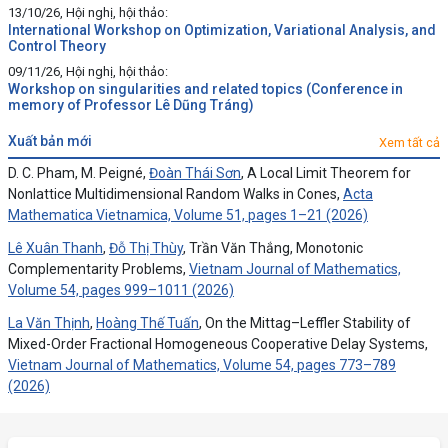
13/10/26, Hội nghị, hội thảo:
International Workshop on Optimization, Variational Analysis, and
Control Theory
09/11/26, Hội nghị, hội thảo:
Workshop on singularities and related topics (Conference in
memory of Professor Lê Dũng Tráng)
xuất bản mới
Xem tất cả
D. C. Pham, M. Peigné,
Đoàn Thái Sơn
, A Local Limit Theorem for
Nonlattice Multidimensional Random Walks in Cones,
Acta
Mathematica Vietnamica, Volume 51, pages 1–21 (2026)
Lê Xuân Thanh
,
Đỗ Thị Thùy
, Trần Văn Thắng, Monotonic
Complementarity Problems,
Vietnam Journal of Mathematics,
Volume 54, pages 999–1011 (2026)
La Văn Thịnh
,
Hoàng Thế Tuấn
, On the Mittag–Leffler Stability of
Mixed-Order Fractional Homogeneous Cooperative Delay Systems,
Vietnam Journal of Mathematics, Volume 54, pages 773–789
(2026)