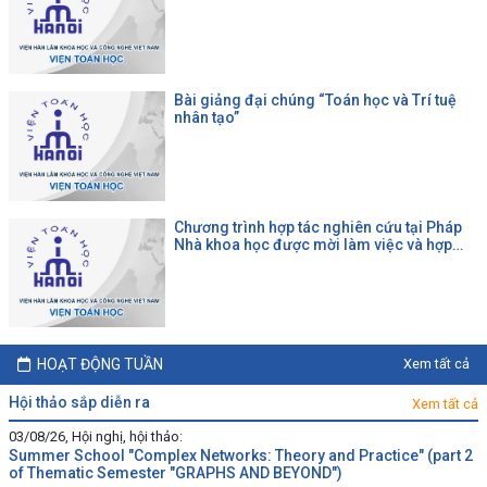
Agrifood"
Bài giảng đại chúng “Toán học và Trí tuệ
nhân tạo”
Chương trình hợp tác nghiên cứu tại Pháp
Nhà khoa học được mời làm việc và hợp
tác tại một đại học Pháp theo chương trình
của CNRS
HOẠT ĐỘNG TUẦN
Xem tất cả
hội thảo sắp diễn ra
Xem tất cả
03/08/26, Hội nghị, hội thảo:
Summer School "Complex Networks: Theory and Practice" (part 2
of Thematic Semester "GRAPHS AND BEYOND")