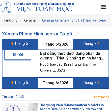
Trang chủ
Xêmina
Xêmina Xêmina Phòng Hình học và Tô-pô
Xêmina Phòng Hình học và Tô-pô
Tháng 5
Tháng 7
Tháng 6/2026
Bất đẳng thức dưới dạng phần dư
10 - 06
dương – Triết lý chứng minh bằng
công thức A = B + C
Người báo cáo: Đinh Trung Hòa (Troy
University, USA)
Tháng 5
Tháng 7
Tháng 6/2026
tin tức nổi bật
Xem tất cả
Bài giảng Viện "Mathematical Models in
AI and Data Science with a View toward