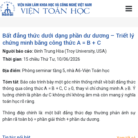
Bất đẳng thức dưới dạng phần dư dương – Triết lý
chứng minh bằng công thức A = B + C
Người báo cáo:
Đinh Trung Hòa (Troy University, USA)
Thời gian
: 15 chiều Thứ Tư, 10/06/2026
Địa điểm
: Phòng seminar tầng 5, nhà A6-Viện Toán học
Tóm tắt
: Báo cáo trình bày một góc nhìn thống nhất về bất đẳng thức
thông qua công thức A = B + C, C ≥ 0, thay vì chỉ chứng minh A ≥ B. Ý
tưởng chính là phần dư C không chỉ không âm mà còn mang ý nghĩa
toán học rõ ràng.
Thông điệp chính là: một bất đẳng thức đẹp thường phản ánh sự
phân rã toàn bộ = phần giải thích + phần dư dương.
tin tức nổi bật
Xem tất cả