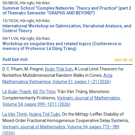
03/08/26, Hội nghị, hội thảo:
Summer School "Complex Networks: Theory and Practice" (part 2
of Thematic Semester "GRAPHS AND BEYOND")
13/10/26, Hội nghị, hội thảo:
International Workshop on Optimization, Variational Analysis, and
Control Theory
09/11/26, Hội nghị, hội thảo:
Workshop on singularities and related topics (Conference in
memory of Professor Lê Dũng Tráng)
xuất bản mới
Xem tất cả
D. C. Pham, M. Peigné,
Đoàn Thái Sơn
, A Local Limit Theorem for
Nonlattice Multidimensional Random Walks in Cones,
Acta
Mathematica Vietnamica, Volume 51, pages 1–21 (2026)
Lê Xuân Thanh
,
Đỗ Thị Thùy
, Trần Văn Thắng, Monotonic
Complementarity Problems,
Vietnam Journal of Mathematics,
Volume 54, pages 999–1011 (2026)
La Văn Thịnh
,
Hoàng Thế Tuấn
, On the Mittag–Leffler Stability of
Mixed-Order Fractional Homogeneous Cooperative Delay Systems,
Vietnam Journal of Mathematics, Volume 54, pages 773–789
(2026)