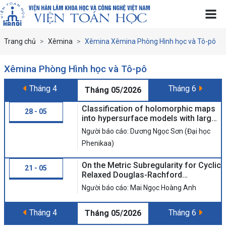
Trang chủ
Xêmina
Xêmina Xêmina Phòng Hình học và Tô-pô
Xêmina Phòng Hình học và Tô-pô
Tháng 4
Tháng 6
Tháng 05/2026
Classification of holomorphic maps
28 - 05
into hypersurface models with large-
dimensional symmetry algebras
Người báo cáo: Dương Ngọc Sơn (Đại học
Phenikaa)
On the Metric Subregularity for Cyclic
21 - 05
Relaxed Douglas-Rachford
Operators via Spectral Theory and
Người báo cáo: Mai Ngọc Hoàng Anh
Differentiability
Tháng 4
Tháng 6
Tháng 05/2026