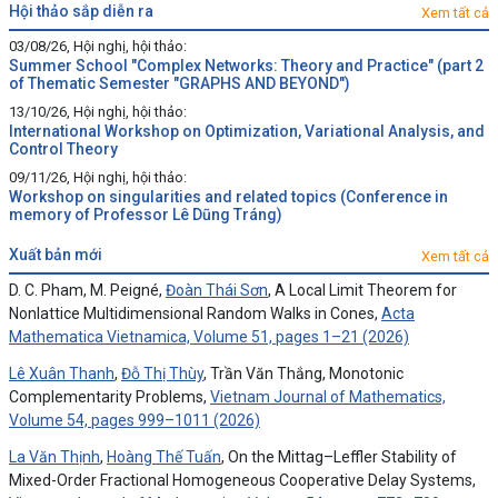
hội thảo sắp diễn ra
Xem tất cả
03/08/26, Hội nghị, hội thảo:
Summer School "Complex Networks: Theory and Practice" (part 2
of Thematic Semester "GRAPHS AND BEYOND")
13/10/26, Hội nghị, hội thảo:
International Workshop on Optimization, Variational Analysis, and
Control Theory
09/11/26, Hội nghị, hội thảo:
Workshop on singularities and related topics (Conference in
memory of Professor Lê Dũng Tráng)
xuất bản mới
Xem tất cả
D. C. Pham, M. Peigné,
Đoàn Thái Sơn
, A Local Limit Theorem for
Nonlattice Multidimensional Random Walks in Cones,
Acta
Mathematica Vietnamica, Volume 51, pages 1–21 (2026)
Lê Xuân Thanh
,
Đỗ Thị Thùy
, Trần Văn Thắng, Monotonic
Complementarity Problems,
Vietnam Journal of Mathematics,
Volume 54, pages 999–1011 (2026)
La Văn Thịnh
,
Hoàng Thế Tuấn
, On the Mittag–Leffler Stability of
Mixed-Order Fractional Homogeneous Cooperative Delay Systems,