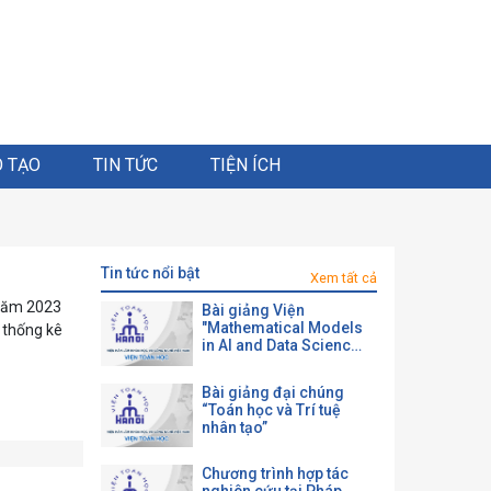
 TẠO
TIN TỨC
TIỆN ÍCH
tin tức nổi bật
Xem tất cả
 năm 2023
Bài giảng Viện
"Mathematical Models
à thống kê
in AI and Data Science
with a View toward
Agrifood"
Bài giảng đại chúng
“Toán học và Trí tuệ
nhân tạo”
Chương trình hợp tác