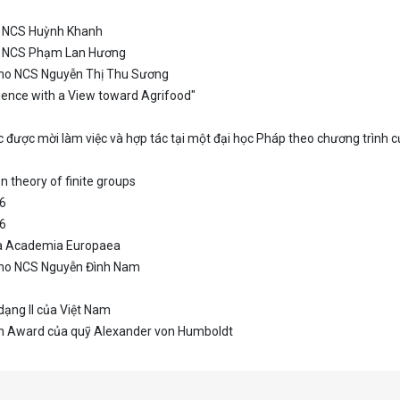
ho NCS Huỳnh Khanh
cho NCS Phạm Lan Hương
 cho NCS Nguyễn Thị Thu Sương
ience with a View toward Agrifood"
c được mời làm việc và hợp tác tại một đại học Pháp theo chương trình
on theory of finite groups
26
26
ủa Academia Europaea
 cho NCS Nguyễn Đình Nam
ạng II của Việt Nam
h Award của quỹ Alexander von Humboldt