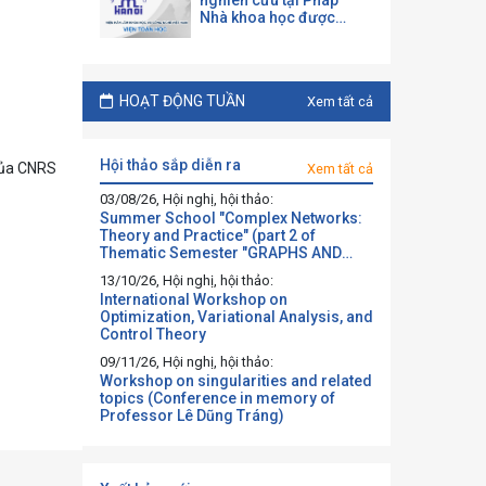
nghiên cứu tại Pháp
Nhà khoa học được
mời làm việc và hợp tác
tại một đại học Pháp
theo chương trình của
CNRS
HOẠT ĐỘNG TUẦN
Xem tất cả
hội thảo sắp diễn ra
 của CNRS
Xem tất cả
03/08/26, Hội nghị, hội thảo:
Summer School "Complex Networks:
Theory and Practice" (part 2 of
Thematic Semester "GRAPHS AND
BEYOND")
13/10/26, Hội nghị, hội thảo:
International Workshop on
Optimization, Variational Analysis, and
Control Theory
09/11/26, Hội nghị, hội thảo:
Workshop on singularities and related
topics (Conference in memory of
Professor Lê Dũng Tráng)