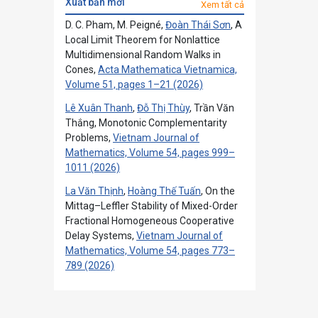
xuất bản mới
Xem tất cả
D. C. Pham, M. Peigné,
Đoàn Thái Sơn
, A
Local Limit Theorem for Nonlattice
Multidimensional Random Walks in
Cones,
Acta Mathematica Vietnamica,
Volume 51, pages 1–21 (2026)
Lê Xuân Thanh
,
Đỗ Thị Thùy
, Trần Văn
Thắng, Monotonic Complementarity
Problems,
Vietnam Journal of
Mathematics, Volume 54, pages 999–
1011 (2026)
La Văn Thịnh
,
Hoàng Thế Tuấn
, On the
Mittag–Leffler Stability of Mixed-Order
Fractional Homogeneous Cooperative
Delay Systems,
Vietnam Journal of
Mathematics, Volume 54, pages 773–
789 (2026)