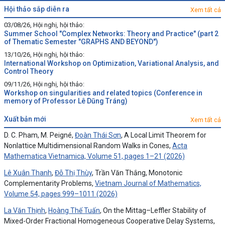
hội thảo sắp diễn ra
Xem tất cả
03/08/26, Hội nghị, hội thảo:
Summer School "Complex Networks: Theory and Practice" (part 2
of Thematic Semester "GRAPHS AND BEYOND")
13/10/26, Hội nghị, hội thảo:
International Workshop on Optimization, Variational Analysis, and
Control Theory
09/11/26, Hội nghị, hội thảo:
Workshop on singularities and related topics (Conference in
memory of Professor Lê Dũng Tráng)
xuất bản mới
Xem tất cả
D. C. Pham, M. Peigné,
Đoàn Thái Sơn
, A Local Limit Theorem for
Nonlattice Multidimensional Random Walks in Cones,
Acta
Mathematica Vietnamica, Volume 51, pages 1–21 (2026)
Lê Xuân Thanh
,
Đỗ Thị Thùy
, Trần Văn Thắng, Monotonic
Complementarity Problems,
Vietnam Journal of Mathematics,
Volume 54, pages 999–1011 (2026)
La Văn Thịnh
,
Hoàng Thế Tuấn
, On the Mittag–Leffler Stability of
Mixed-Order Fractional Homogeneous Cooperative Delay Systems,