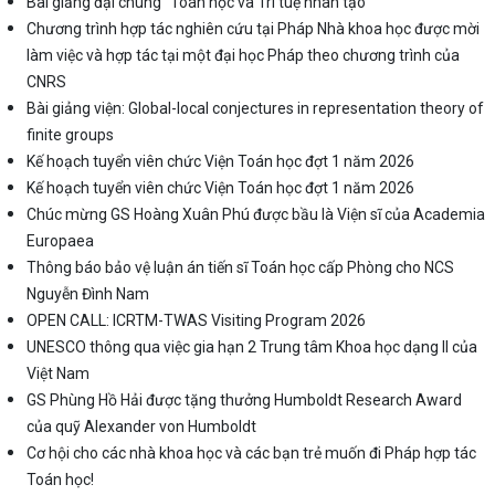
Bài giảng đại chúng “Toán học và Trí tuệ nhân tạo”
Chương trình hợp tác nghiên cứu tại Pháp Nhà khoa học được mời
làm việc và hợp tác tại một đại học Pháp theo chương trình của
CNRS
Bài giảng viện: Global-local conjectures in representation theory of
finite groups
Kế hoạch tuyển viên chức Viện Toán học đợt 1 năm 2026
Kế hoạch tuyển viên chức Viện Toán học đợt 1 năm 2026
Chúc mừng GS Hoàng Xuân Phú được bầu là Viện sĩ của Academia
Europaea
Thông báo bảo vệ luận án tiến sĩ Toán học cấp Phòng cho NCS
Nguyễn Đình Nam
OPEN CALL: ICRTM-TWAS Visiting Program 2026
UNESCO thông qua việc gia hạn 2 Trung tâm Khoa học dạng II của
Việt Nam
GS Phùng Hồ Hải được tặng thưởng Humboldt Research Award
của quỹ Alexander von Humboldt
Cơ hội cho các nhà khoa học và các bạn trẻ muốn đi Pháp hợp tác
Toán học!