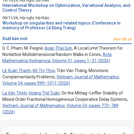
13/10/26, Hội nghị, hội thảo:
International Workshop on Optimization, Variational Analysis, and
Control Theory
09/11/26, Hội nghị, hội thảo:
Workshop on singularities and related topics (Conference in
memory of Professor Lê Dũng Tráng)
xuất bản mới
Xem tất cả
D. C. Pham, M. Peigné,
Đoàn Thái Sơn
, A Local Limit Theorem for
Nonlattice Multidimensional Random Walks in Cones,
Acta
Mathematica Vietnamica, Volume 51, pages 1–21 (2026)
Lê Xuân Thanh
,
Đỗ Thị Thùy
, Trần Văn Thắng, Monotonic
Complementarity Problems,
Vietnam Journal of Mathematics,
Volume 54, pages 999–1011 (2026)
La Văn Thịnh
,
Hoàng Thế Tuấn
, On the Mittag–Leffler Stability of
Mixed-Order Fractional Homogeneous Cooperative Delay Systems,
Vietnam Journal of Mathematics, Volume 54, pages 773–789
(2026)