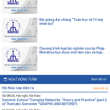
Bài giảng đại chúng “Toán học và Trí tuệ
nhân tạo”
Chương trình hợp tác nghiên cứu tại Pháp
Nhà khoa học được mời làm việc và hợp
tác tại một đại học Pháp theo chương trình
của CNRS
HOẠT ĐỘNG TUẦN
Xem tất cả
hội thảo sắp diễn ra
Xem tất cả
03/08/26, Hội nghị, hội thảo:
Summer School "Complex Networks: Theory and Practice" (part 2
of Thematic Semester "GRAPHS AND BEYOND")