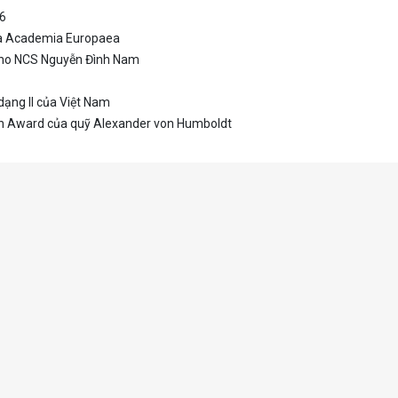
26
ủa Academia Europaea
 cho NCS Nguyễn Đình Nam
ạng II của Việt Nam
h Award của quỹ Alexander von Humboldt