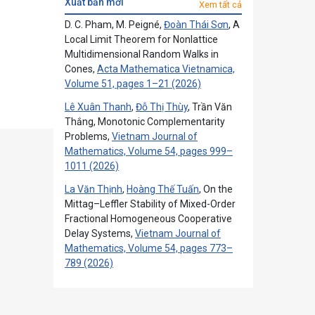
xuất bản mới
Xem tất cả
D. C. Pham, M. Peigné,
Đoàn Thái Sơn
, A
Local Limit Theorem for Nonlattice
Multidimensional Random Walks in
Cones,
Acta Mathematica Vietnamica,
Volume 51, pages 1–21 (2026)
Lê Xuân Thanh
,
Đỗ Thị Thùy
, Trần Văn
Thắng, Monotonic Complementarity
Problems,
Vietnam Journal of
Mathematics, Volume 54, pages 999–
1011 (2026)
La Văn Thịnh
,
Hoàng Thế Tuấn
, On the
Mittag–Leffler Stability of Mixed-Order
Fractional Homogeneous Cooperative
Delay Systems,
Vietnam Journal of
Mathematics, Volume 54, pages 773–
789 (2026)