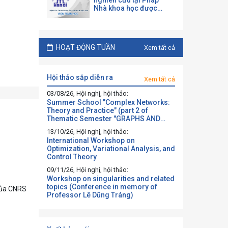
nghiên cứu tại Pháp
Nhà khoa học được
mời làm việc và hợp tác
tại một đại học Pháp
theo chương trình của
CNRS
HOẠT ĐỘNG TUẦN
Xem tất cả
hội thảo sắp diễn ra
Xem tất cả
03/08/26, Hội nghị, hội thảo:
Summer School "Complex Networks:
Theory and Practice" (part 2 of
Thematic Semester "GRAPHS AND
BEYOND")
13/10/26, Hội nghị, hội thảo:
International Workshop on
Optimization, Variational Analysis, and
Control Theory
09/11/26, Hội nghị, hội thảo:
Workshop on singularities and related
topics (Conference in memory of
 của CNRS
Professor Lê Dũng Tráng)