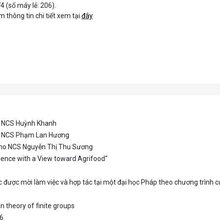
4 (số máy lẻ: 206).
 thông tin chi tiết xem tại
đây
ho NCS Huỳnh Khanh
cho NCS Phạm Lan Hương
 cho NCS Nguyễn Thị Thu Sương
ience with a View toward Agrifood"
c được mời làm việc và hợp tác tại một đại học Pháp theo chương trình
on theory of finite groups
26