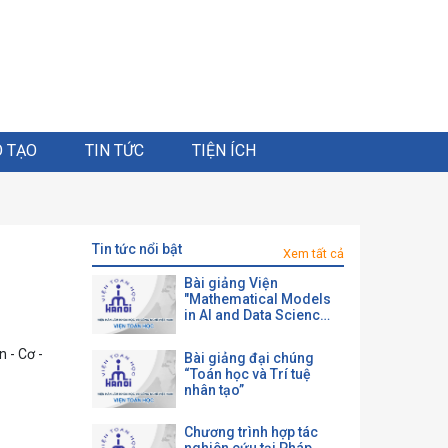
 TẠO
TIN TỨC
TIỆN ÍCH
tin tức nổi bật
Xem tất cả
Bài giảng Viện
"Mathematical Models
in AI and Data Science
with a View toward
Agrifood"
 - Cơ -
Bài giảng đại chúng
“Toán học và Trí tuệ
nhân tạo”
Chương trình hợp tác