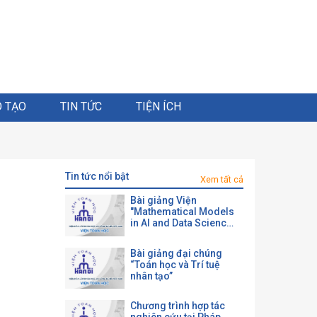
 TẠO
TIN TỨC
TIỆN ÍCH
tin tức nổi bật
Xem tất cả
Bài giảng Viện
"Mathematical Models
in AI and Data Science
with a View toward
Agrifood"
Bài giảng đại chúng
“Toán học và Trí tuệ
nhân tạo”
Chương trình hợp tác