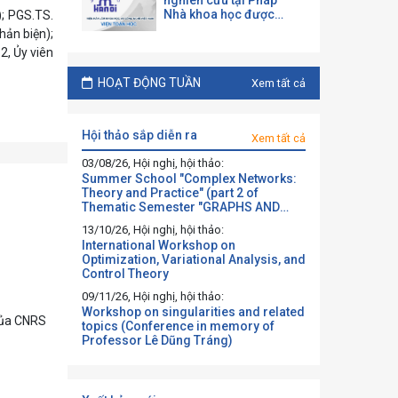
nghiên cứu tại Pháp
Nhà khoa học được
); PGS.TS.
mời làm việc và hợp tác
ản biện);
tại một đại học Pháp
, Ủy viên
theo chương trình của
CNRS
HOẠT ĐỘNG TUẦN
Xem tất cả
hội thảo sắp diễn ra
Xem tất cả
03/08/26, Hội nghị, hội thảo:
Summer School "Complex Networks:
Theory and Practice" (part 2 of
Thematic Semester "GRAPHS AND
BEYOND")
13/10/26, Hội nghị, hội thảo:
International Workshop on
Optimization, Variational Analysis, and
Control Theory
09/11/26, Hội nghị, hội thảo:
Workshop on singularities and related
 của CNRS
topics (Conference in memory of
Professor Lê Dũng Tráng)