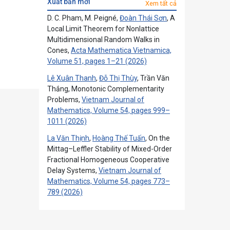
xuất bản mới
Xem tất cả
D. C. Pham, M. Peigné,
Đoàn Thái Sơn
, A
Local Limit Theorem for Nonlattice
Multidimensional Random Walks in
Cones,
Acta Mathematica Vietnamica,
Volume 51, pages 1–21 (2026)
Lê Xuân Thanh
,
Đỗ Thị Thùy
, Trần Văn
Thắng, Monotonic Complementarity
Problems,
Vietnam Journal of
Mathematics, Volume 54, pages 999–
1011 (2026)
La Văn Thịnh
,
Hoàng Thế Tuấn
, On the
Mittag–Leffler Stability of Mixed-Order
Fractional Homogeneous Cooperative
Delay Systems,
Vietnam Journal of
Mathematics, Volume 54, pages 773–
789 (2026)