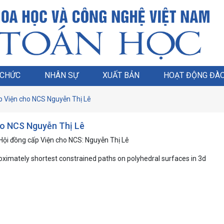
 CHỨC
NHÂN SỰ
XUẤT BẢN
HOẠT ĐỘNG ĐÀO
ấp Viện cho NCS Nguyễn Thị Lê
cho NCS Nguyễn Thị Lê
 Hội đồng cấp Viện cho NCS: Nguyễn Thị Lê
roximately shortest constrained paths on polyhedral surfaces in 3d