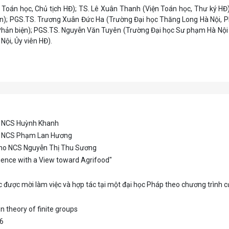
Toán học, Chủ tịch HĐ); TS. Lê Xuân Thanh (Viện Toán học, Thư ký HĐ
n); PGS.TS. Trương Xuân Đức Ha (Trường Đại học Thăng Long Hà Nội, Ph
hản biện); PGS.TS. Nguyễn Văn Tuyên (Trường Đại học Sư phạm Hà Nội 2
ội, Ủy viên HĐ).
ho NCS Huỳnh Khanh
cho NCS Phạm Lan Hương
 cho NCS Nguyễn Thị Thu Sương
ience with a View toward Agrifood"
c được mời làm việc và hợp tác tại một đại học Pháp theo chương trình
on theory of finite groups
26