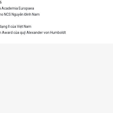
26
ủa Academia Europaea
 cho NCS Nguyễn Đình Nam
ạng II của Việt Nam
h Award của quỹ Alexander von Humboldt