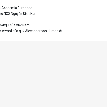
26
ủa Academia Europaea
 cho NCS Nguyễn Đình Nam
ạng II của Việt Nam
h Award của quỹ Alexander von Humboldt