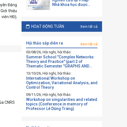
nghiên cứu tại Pháp
Nhà khoa học được
guyễn Đăng
mời làm việc và hợp tác
Giới thiệu
tại một đại học Pháp
 viên HĐ);
theo chương trình của
CNRS
HOẠT ĐỘNG TUẦN
Xem tất cả
hội thảo sắp diễn ra
Xem tất cả
03/08/26, Hội nghị, hội thảo:
Summer School "Complex Networks:
Theory and Practice" (part 2 of
Thematic Semester "GRAPHS AND
BEYOND")
13/10/26, Hội nghị, hội thảo:
International Workshop on
Optimization, Variational Analysis, and
Control Theory
09/11/26, Hội nghị, hội thảo:
Workshop on singularities and related
 của CNRS
topics (Conference in memory of
Professor Lê Dũng Tráng)