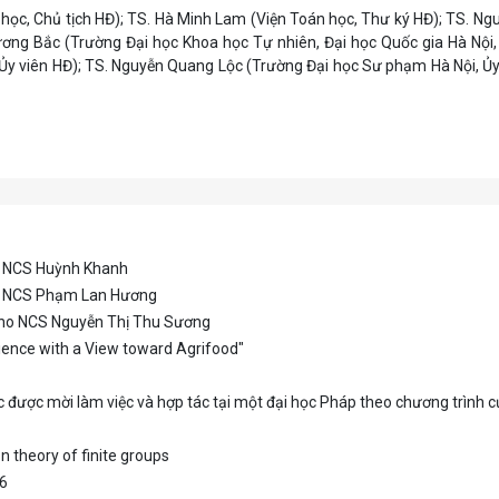
 học, Chủ tịch HĐ); TS. Hà Minh Lam (Viện Toán học, Thư ký HĐ); TS. N
ương Bắc (Trường Đại học Khoa học Tự nhiên, Đại học Quốc gia Hà Nội, 
 Ủy viên HĐ); TS. Nguyễn Quang Lộc (Trường Đại học Sư phạm Hà Nội, Ủy
ho NCS Huỳnh Khanh
cho NCS Phạm Lan Hương
 cho NCS Nguyễn Thị Thu Sương
ience with a View toward Agrifood"
c được mời làm việc và hợp tác tại một đại học Pháp theo chương trình
on theory of finite groups
26