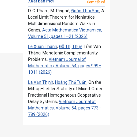
xuất bản mới
Xem tất cả
D. C. Pham, M. Peigné,
Đoàn Thái Sơn
, A
Local Limit Theorem for Nonlattice
Multidimensional Random Walks in
Cones,
Acta Mathematica Vietnamica,
Volume 51, pages 1–21 (2026)
Lê Xuân Thanh
,
Đỗ Thị Thùy
, Trần Văn
Thắng, Monotonic Complementarity
Problems,
Vietnam Journal of
Mathematics, Volume 54, pages 999–
1011 (2026)
La Văn Thịnh
,
Hoàng Thế Tuấn
, On the
Mittag–Leffler Stability of Mixed-Order
Fractional Homogeneous Cooperative
Delay Systems,
Vietnam Journal of
Mathematics, Volume 54, pages 773–
789 (2026)