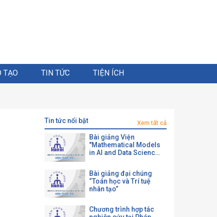
 TẠO
TIN TỨC
TIỆN ÍCH
tin tức nổi bật
Xem tất cả
Bài giảng Viện
"Mathematical Models
in AI and Data Science
with a View toward
Agrifood"
Bài giảng đại chúng
“Toán học và Trí tuệ
nhân tạo”
Chương trình hợp tác