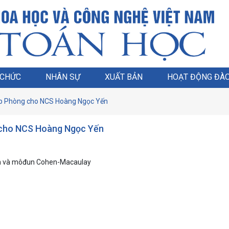
 CHỨC
NHÂN SỰ
XUẤT BẢN
HOẠT ĐỘNG ĐÀO
cấp Phòng cho NCS Hoàng Ngọc Yến
g cho NCS Hoàng Ngọc Yến
trân và môđun Cohen-Macaulay