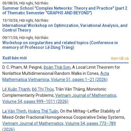
03/08/26, Hội nghị, hội thảo:
Summer School "Complex Networks: Theory and Practice" (part 2
of Thematic Semester "GRAPHS AND BEYOND")
13/10/26, Hội nghị, hội thảo:
International Workshop on Optimization, Variational Analysis, and
Control Theory
09/11/26, Hội nghị, hội thảo:
Workshop on singularities and related topics (Conference in
memory of Professor Lê Dũng Tráng)
xuất bản mới
Xem tất cả
D. C. Pham, M. Peigné,
Đoàn Thái Sơn
, A Local Limit Theorem for
Nonlattice Multidimensional Random Walks in Cones,
Acta
Mathematica Vietnamica, Volume 51, pages 1–21 (2026)
Lê Xuân Thanh
,
Đỗ Thị Thùy
, Trần Văn Thắng, Monotonic
Complementarity Problems,
Vietnam Journal of Mathematics,
Volume 54, pages 999–1011 (2026)
La Văn Thịnh
,
Hoàng Thế Tuấn
, On the Mittag–Leffler Stability of
Mixed-Order Fractional Homogeneous Cooperative Delay Systems,
Vietnam Journal of Mathematics, Volume 54, pages 773–789
(2026)