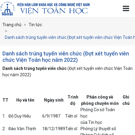
Trang chủ
Tin tức
Danh sách trúng tuyển viên chức (Đợt xét tuyển viên chức Viện Toán
Danh sách trúng tuyển viên chức (Đợt xét tuyển viên
chức Viện Toán học năm 2022)
Danh sách trúng tuyển viên chức
(Đợt xét tuyển viên chức Viện Toán
học năm 2022)
Trình
Phân công về
Ghi
TT
Họ và tên
Ngày sinh
độ
phòng chuyên môn
chú
Phòng Cơ sở Toán
1
Đỗ Duy Hiếu
6/9/1987
Tiến sĩ
học
của Tin học
2
Đào Văn Thịnh
18/12/1989
Tiến sĩ
Phòng Lý thuyết số