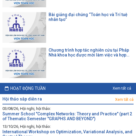
Bài giảng đại chúng “Toán học và Trí tuệ
nhân tạo”
Chương trình hợp tác nghiên cứu tại Pháp
Nhà khoa học được mời làm việc và hợp
tác tại một đại học Pháp theo chương trình
của CNRS
HOẠT ĐỘNG TUẦN
Xem tất cả
hội thảo sắp diễn ra
Xem tất cả
03/08/26, Hội nghị, hội thảo:
Summer School "Complex Networks: Theory and Practice" (part 2
of Thematic Semester "GRAPHS AND BEYOND")
13/10/26, Hội nghị, hội thảo:
International Workshop on Optimization, Variational Analysis, and