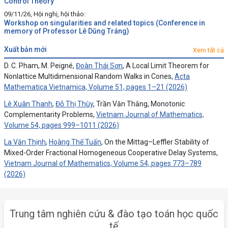
Control Theory
09/11/26, Hội nghị, hội thảo:
Workshop on singularities and related topics (Conference in
memory of Professor Lê Dũng Tráng)
xuất bản mới
Xem tất cả
D. C. Pham, M. Peigné,
Đoàn Thái Sơn
, A Local Limit Theorem for
Nonlattice Multidimensional Random Walks in Cones,
Acta
Mathematica Vietnamica, Volume 51, pages 1–21 (2026)
Lê Xuân Thanh
,
Đỗ Thị Thùy
, Trần Văn Thắng, Monotonic
Complementarity Problems,
Vietnam Journal of Mathematics,
Volume 54, pages 999–1011 (2026)
La Văn Thịnh
,
Hoàng Thế Tuấn
, On the Mittag–Leffler Stability of
Mixed-Order Fractional Homogeneous Cooperative Delay Systems,
Vietnam Journal of Mathematics, Volume 54, pages 773–789
(2026)
Trung tâm nghiên cứu & đào tạo toán học quốc
tế