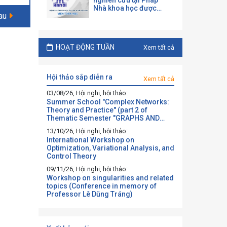
nghiên cứu tại Pháp
Nhà khoa học được
sau
mời làm việc và hợp tác
tại một đại học Pháp
theo chương trình của
CNRS
HOẠT ĐỘNG TUẦN
Xem tất cả
hội thảo sắp diễn ra
Xem tất cả
03/08/26, Hội nghị, hội thảo:
Summer School "Complex Networks:
Theory and Practice" (part 2 of
Thematic Semester "GRAPHS AND
BEYOND")
13/10/26, Hội nghị, hội thảo:
International Workshop on
Optimization, Variational Analysis, and
Control Theory
09/11/26, Hội nghị, hội thảo:
Workshop on singularities and related
topics (Conference in memory of
Professor Lê Dũng Tráng)