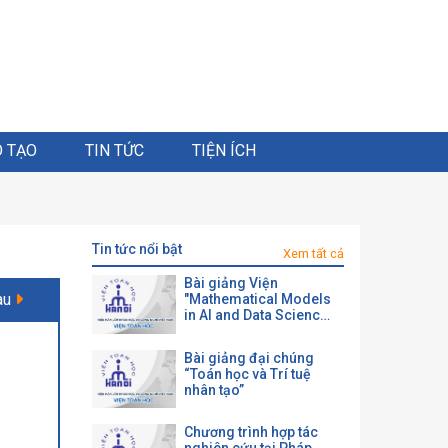
 TẠO
TIN TỨC
TIỆN ÍCH
tin tức nổi bật
Xem tất cả
Bài giảng Viện
au
"Mathematical Models
in AI and Data Science
with a View toward
Agrifood"
Bài giảng đại chúng
“Toán học và Trí tuệ
nhân tạo”
Chương trình hợp tác