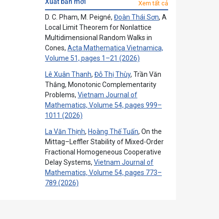
xuất bản mới
Xem tất cả
D. C. Pham, M. Peigné,
Đoàn Thái Sơn
, A
Local Limit Theorem for Nonlattice
Multidimensional Random Walks in
Cones,
Acta Mathematica Vietnamica,
Volume 51, pages 1–21 (2026)
Lê Xuân Thanh
,
Đỗ Thị Thùy
, Trần Văn
Thắng, Monotonic Complementarity
Problems,
Vietnam Journal of
Mathematics, Volume 54, pages 999–
1011 (2026)
La Văn Thịnh
,
Hoàng Thế Tuấn
, On the
Mittag–Leffler Stability of Mixed-Order
Fractional Homogeneous Cooperative
Delay Systems,
Vietnam Journal of
Mathematics, Volume 54, pages 773–
789 (2026)