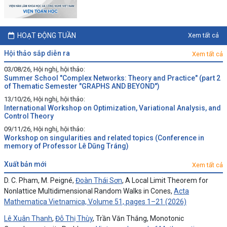
HOẠT ĐỘNG TUẦN
Xem tất cả
hội thảo sắp diễn ra
Xem tất cả
03/08/26, Hội nghị, hội thảo:
Summer School "Complex Networks: Theory and Practice" (part 2
of Thematic Semester "GRAPHS AND BEYOND")
13/10/26, Hội nghị, hội thảo:
International Workshop on Optimization, Variational Analysis, and
Control Theory
09/11/26, Hội nghị, hội thảo:
Workshop on singularities and related topics (Conference in
memory of Professor Lê Dũng Tráng)
xuất bản mới
Xem tất cả
D. C. Pham, M. Peigné,
Đoàn Thái Sơn
, A Local Limit Theorem for
Nonlattice Multidimensional Random Walks in Cones,
Acta
Mathematica Vietnamica, Volume 51, pages 1–21 (2026)
Lê Xuân Thanh
,
Đỗ Thị Thùy
, Trần Văn Thắng, Monotonic