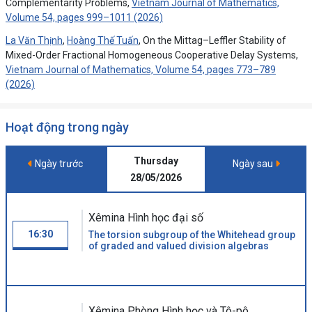
Complementarity Problems,
Vietnam Journal of Mathematics,
Volume 54, pages 999–1011 (2026)
La Văn Thịnh
,
Hoàng Thế Tuấn
, On the Mittag–Leffler Stability of
Mixed-Order Fractional Homogeneous Cooperative Delay Systems,
Vietnam Journal of Mathematics, Volume 54, pages 773–789
(2026)
Hoạt động trong ngày
Thursday
Ngày trước
Ngày sau
28/05/2026
Xêmina Hình học đại số
16:30
The torsion subgroup of the Whitehead group
of graded and valued division algebras
Xêmina Phòng Hình học và Tô-pô