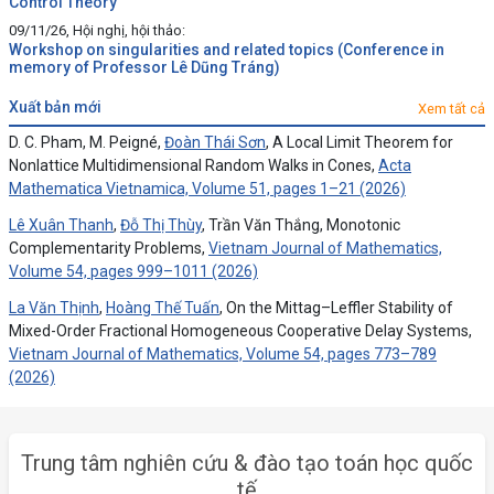
Control Theory
09/11/26, Hội nghị, hội thảo:
Workshop on singularities and related topics (Conference in
memory of Professor Lê Dũng Tráng)
xuất bản mới
Xem tất cả
D. C. Pham, M. Peigné,
Đoàn Thái Sơn
, A Local Limit Theorem for
Nonlattice Multidimensional Random Walks in Cones,
Acta
Mathematica Vietnamica, Volume 51, pages 1–21 (2026)
Lê Xuân Thanh
,
Đỗ Thị Thùy
, Trần Văn Thắng, Monotonic
Complementarity Problems,
Vietnam Journal of Mathematics,
Volume 54, pages 999–1011 (2026)
La Văn Thịnh
,
Hoàng Thế Tuấn
, On the Mittag–Leffler Stability of
Mixed-Order Fractional Homogeneous Cooperative Delay Systems,
Vietnam Journal of Mathematics, Volume 54, pages 773–789
(2026)
Trung tâm nghiên cứu & đào tạo toán học quốc
tế