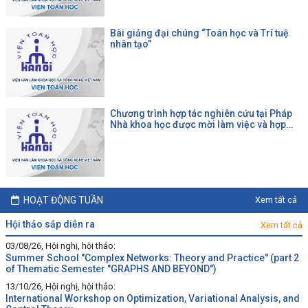
Bài giảng đại chúng “Toán học và Trí tuệ
nhân tạo”
Chương trình hợp tác nghiên cứu tại Pháp
Nhà khoa học được mời làm việc và hợp
tác tại một đại học Pháp theo chương trình
của CNRS
HOẠT ĐỘNG TUẦN
Xem tất cả
hội thảo sắp diễn ra
Xem tất cả
03/08/26, Hội nghị, hội thảo:
Summer School "Complex Networks: Theory and Practice" (part 2
of Thematic Semester "GRAPHS AND BEYOND")
13/10/26, Hội nghị, hội thảo:
International Workshop on Optimization, Variational Analysis, and