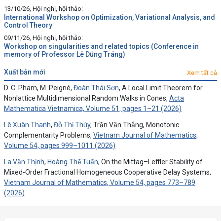
13/10/26, Hội nghị, hội thảo:
International Workshop on Optimization, Variational Analysis, and
Control Theory
09/11/26, Hội nghị, hội thảo:
Workshop on singularities and related topics (Conference in
memory of Professor Lê Dũng Tráng)
xuất bản mới
Xem tất cả
D. C. Pham, M. Peigné,
Đoàn Thái Sơn
, A Local Limit Theorem for
Nonlattice Multidimensional Random Walks in Cones,
Acta
Mathematica Vietnamica, Volume 51, pages 1–21 (2026)
Lê Xuân Thanh
,
Đỗ Thị Thùy
, Trần Văn Thắng, Monotonic
Complementarity Problems,
Vietnam Journal of Mathematics,
Volume 54, pages 999–1011 (2026)
La Văn Thịnh
,
Hoàng Thế Tuấn
, On the Mittag–Leffler Stability of
Mixed-Order Fractional Homogeneous Cooperative Delay Systems,
Vietnam Journal of Mathematics, Volume 54, pages 773–789
(2026)