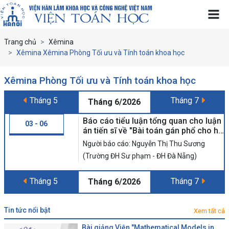
Trang chủ
Xêmina
Xêmina Xêmina Phòng Tối ưu và Tính toán khoa học
Xêmina Phòng Tối ưu và Tính toán khoa học
Tháng 5
Tháng 7
Tháng 6/2026
Báo cáo tiểu luận tổng quan cho luận
03 - 06
án tiến sĩ về "Bài toán gán phổ cho hệ
điều khiển tuyến tính phụ thuộc thời
Người báo cáo: Nguyễn Thị Thu Sương
gian"
(Trường ĐH Sư phạm - ĐH Đà Nẵng)
Tháng 5
Tháng 7
Tháng 6/2026
tin tức nổi bật
Xem tất cả
Bài giảng Viện "Mathematical Models in