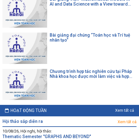
AI and Data Science with a View toward
Agrifood"
Bài giảng đại chúng “Toán học và Trí tuệ
nhân tạo”
Chương trình hợp tác nghiên cứu tại Pháp
Nhà khoa học được mời làm việc và hợp
tác tại một đại học Pháp theo chương trình
của CNRS
HOẠT ĐỘNG TUẦN
Xem tất cả
hội thảo sắp diễn ra
Xem tất cả
10/08/26, Hội nghị, hội thảo:
Thematic Semester "GRAPHS AND BEYOND"