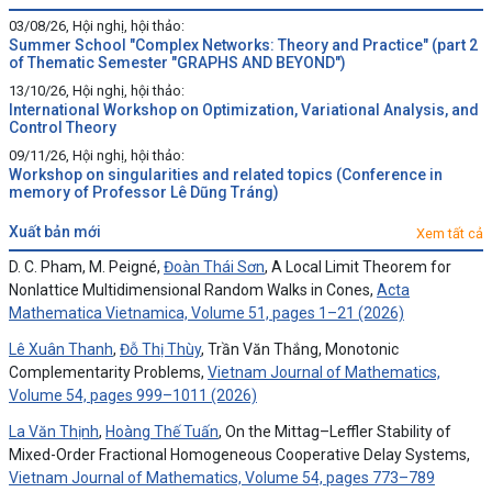
03/08/26, Hội nghị, hội thảo:
Summer School "Complex Networks: Theory and Practice" (part 2
of Thematic Semester "GRAPHS AND BEYOND")
13/10/26, Hội nghị, hội thảo:
International Workshop on Optimization, Variational Analysis, and
Control Theory
09/11/26, Hội nghị, hội thảo:
Workshop on singularities and related topics (Conference in
memory of Professor Lê Dũng Tráng)
xuất bản mới
Xem tất cả
D. C. Pham, M. Peigné,
Đoàn Thái Sơn
, A Local Limit Theorem for
Nonlattice Multidimensional Random Walks in Cones,
Acta
Mathematica Vietnamica, Volume 51, pages 1–21 (2026)
Lê Xuân Thanh
,
Đỗ Thị Thùy
, Trần Văn Thắng, Monotonic
Complementarity Problems,
Vietnam Journal of Mathematics,
Volume 54, pages 999–1011 (2026)
La Văn Thịnh
,
Hoàng Thế Tuấn
, On the Mittag–Leffler Stability of
Mixed-Order Fractional Homogeneous Cooperative Delay Systems,
Vietnam Journal of Mathematics, Volume 54, pages 773–789