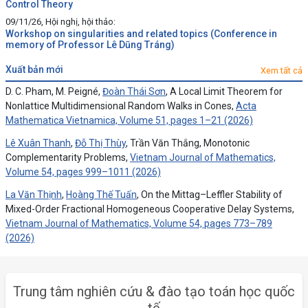
Control Theory
09/11/26, Hội nghị, hội thảo:
Workshop on singularities and related topics (Conference in
memory of Professor Lê Dũng Tráng)
xuất bản mới
Xem tất cả
D. C. Pham, M. Peigné,
Đoàn Thái Sơn
, A Local Limit Theorem for
Nonlattice Multidimensional Random Walks in Cones,
Acta
Mathematica Vietnamica, Volume 51, pages 1–21 (2026)
Lê Xuân Thanh
,
Đỗ Thị Thùy
, Trần Văn Thắng, Monotonic
Complementarity Problems,
Vietnam Journal of Mathematics,
Volume 54, pages 999–1011 (2026)
La Văn Thịnh
,
Hoàng Thế Tuấn
, On the Mittag–Leffler Stability of
Mixed-Order Fractional Homogeneous Cooperative Delay Systems,
Vietnam Journal of Mathematics, Volume 54, pages 773–789
(2026)
Trung tâm nghiên cứu & đào tạo toán học quốc