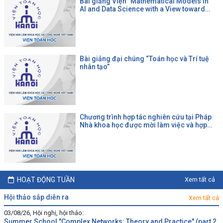
Bài giảng Viện "Mathematical Models in
AI and Data Science with a View toward
Agrifood"
Bài giảng đại chúng “Toán học và Trí tuệ
nhân tạo”
Chương trình hợp tác nghiên cứu tại Pháp
Nhà khoa học được mời làm việc và hợp
tác tại một đại học Pháp theo chương trình
của CNRS
HOẠT ĐỘNG TUẦN
Xem tất cả
hội thảo sắp diễn ra
Xem tất cả
03/08/26, Hội nghị, hội thảo:
Summer School "Complex Networks: Theory and Practice" (part 2