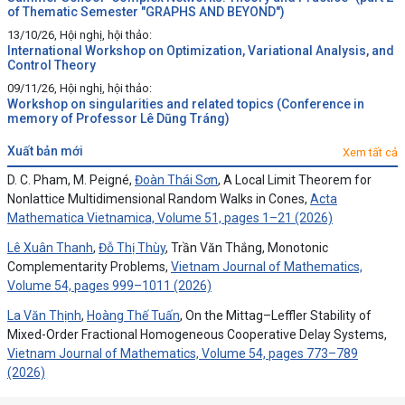
of Thematic Semester "GRAPHS AND BEYOND")
13/10/26, Hội nghị, hội thảo:
International Workshop on Optimization, Variational Analysis, and
Control Theory
09/11/26, Hội nghị, hội thảo:
Workshop on singularities and related topics (Conference in
memory of Professor Lê Dũng Tráng)
xuất bản mới
Xem tất cả
D. C. Pham, M. Peigné,
Đoàn Thái Sơn
, A Local Limit Theorem for
Nonlattice Multidimensional Random Walks in Cones,
Acta
Mathematica Vietnamica, Volume 51, pages 1–21 (2026)
Lê Xuân Thanh
,
Đỗ Thị Thùy
, Trần Văn Thắng, Monotonic
Complementarity Problems,
Vietnam Journal of Mathematics,
Volume 54, pages 999–1011 (2026)
La Văn Thịnh
,
Hoàng Thế Tuấn
, On the Mittag–Leffler Stability of
Mixed-Order Fractional Homogeneous Cooperative Delay Systems,
Vietnam Journal of Mathematics, Volume 54, pages 773–789
(2026)