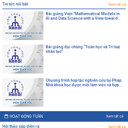
tin tức nổi bật
Xem tất cả
Bài giảng Viện "Mathematical Models in
AI and Data Science with a View toward
Agrifood"
Bài giảng đại chúng “Toán học và Trí tuệ
nhân tạo”
Chương trình hợp tác nghiên cứu tại Pháp
Nhà khoa học được mời làm việc và hợp
tác tại một đại học Pháp theo chương trình
của CNRS
HOẠT ĐỘNG TUẦN
Xem tất cả
hội thảo sắp diễn ra
Xem tất cả