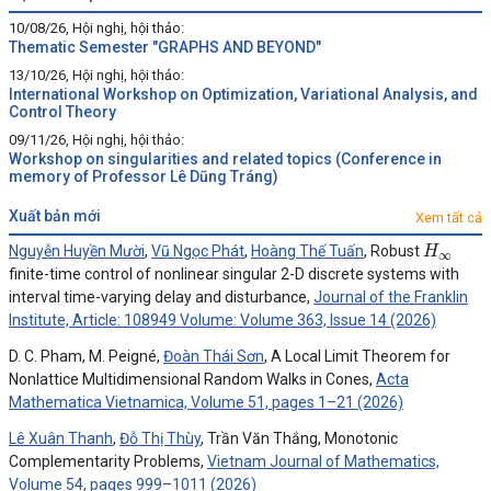
10/08/26, Hội nghị, hội thảo:
Thematic Semester "GRAPHS AND BEYOND"
13/10/26, Hội nghị, hội thảo:
International Workshop on Optimization, Variational Analysis, and
Control Theory
09/11/26, Hội nghị, hội thảo:
Workshop on singularities and related topics (Conference in
memory of Professor Lê Dũng Tráng)
xuất bản mới
Xem tất cả
H
∞
Nguyễn Huyền Mười
,
Vũ Ngọc Phát
,
Hoàng Thế Tuấn
, Robust
finite-time control of nonlinear singular 2-D discrete systems with
interval time-varying delay and disturbance,
Journal of the Franklin
Institute, Article: 108949 Volume: Volume 363, Issue 14 (2026)
D. C. Pham, M. Peigné,
Đoàn Thái Sơn
, A Local Limit Theorem for
Nonlattice Multidimensional Random Walks in Cones,
Acta
Mathematica Vietnamica, Volume 51, pages 1–21 (2026)
Lê Xuân Thanh
,
Đỗ Thị Thùy
, Trần Văn Thắng, Monotonic
Complementarity Problems,
Vietnam Journal of Mathematics,
Volume 54, pages 999–1011 (2026)