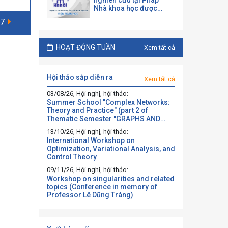
nghiên cứu tại Pháp
Nhà khoa học được
mời làm việc và hợp tác
 7
tại một đại học Pháp
theo chương trình của
CNRS
HOẠT ĐỘNG TUẦN
Xem tất cả
hội thảo sắp diễn ra
Xem tất cả
03/08/26, Hội nghị, hội thảo:
Summer School "Complex Networks:
Theory and Practice" (part 2 of
Thematic Semester "GRAPHS AND
BEYOND")
13/10/26, Hội nghị, hội thảo:
International Workshop on
Optimization, Variational Analysis, and
Control Theory
09/11/26, Hội nghị, hội thảo:
Workshop on singularities and related
topics (Conference in memory of
Professor Lê Dũng Tráng)