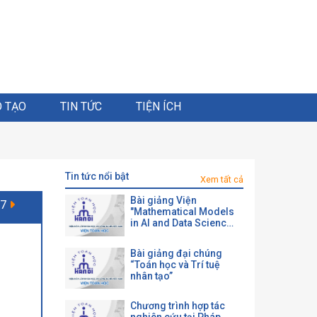
 TẠO
TIN TỨC
TIỆN ÍCH
tin tức nổi bật
Xem tất cả
Bài giảng Viện
 7
"Mathematical Models
in AI and Data Science
with a View toward
Agrifood"
Bài giảng đại chúng
“Toán học và Trí tuệ
nhân tạo”
Chương trình hợp tác