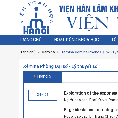
TRANG CHỦ
HOẠT ĐỘNG KHOA HỌC
TỔ
Trang chủ
Xêmina
Xêmina Xêmina Phòng Đại số - Lý 
Xêmina Phòng Đại số - Lý thuyết số
Tháng 5
Exploration of the exponen
24 - 06
Người báo cáo: Prof. Oliver Ram
Edge ideals and homological
Người báo cáo: Dr. Trung Chau (C