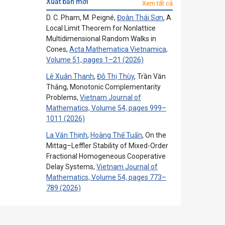
xuất bản mới
Xem tất cả
D. C. Pham, M. Peigné,
Đoàn Thái Sơn
, A
Local Limit Theorem for Nonlattice
Multidimensional Random Walks in
Cones,
Acta Mathematica Vietnamica,
Volume 51, pages 1–21 (2026)
Lê Xuân Thanh
,
Đỗ Thị Thùy
, Trần Văn
Thắng, Monotonic Complementarity
Problems,
Vietnam Journal of
Mathematics, Volume 54, pages 999–
1011 (2026)
La Văn Thịnh
,
Hoàng Thế Tuấn
, On the
Mittag–Leffler Stability of Mixed-Order
Fractional Homogeneous Cooperative
Delay Systems,
Vietnam Journal of
Mathematics, Volume 54, pages 773–
789 (2026)