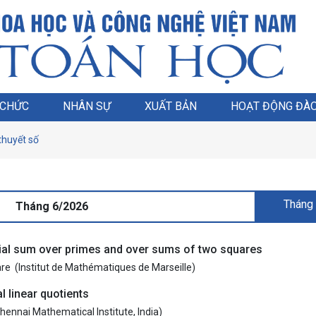
 CHỨC
NHÂN SỰ
XUẤT BẢN
HOẠT ĐỘNG ĐÀO
thuyết số
Tháng
Tháng 6/2026
tial sum over primes and over sums of two squares
are (Institut de Mathématiques de Marseille)
 linear quotients
hennai Mathematical Institute, India)