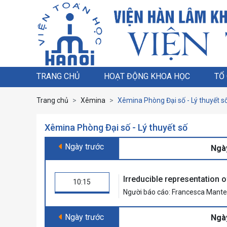
TRANG CHỦ
HOẠT ĐỘNG KHOA HỌC
TỔ
Trang chủ
Xêmina
Xêmina Phòng Đại số - Lý thuyết s
Xêmina Phòng Đại số - Lý thuyết số
Ngày trước
Ngà
Irreducible representation 
10:15
Người báo cáo: Francesca Mantese
Ngày trước
Ngà