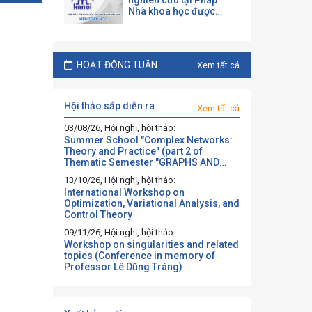
nghiên cứu tại Pháp
Nhà khoa học được
mời làm việc và hợp tác
tại một đại học Pháp
theo chương trình của
CNRS
HOẠT ĐỘNG TUẦN
Xem tất cả
hội thảo sắp diễn ra
Xem tất cả
03/08/26, Hội nghị, hội thảo:
Summer School "Complex Networks:
Theory and Practice" (part 2 of
Thematic Semester "GRAPHS AND
BEYOND")
13/10/26, Hội nghị, hội thảo:
International Workshop on
Optimization, Variational Analysis, and
Control Theory
09/11/26, Hội nghị, hội thảo:
Workshop on singularities and related
topics (Conference in memory of
Professor Lê Dũng Tráng)