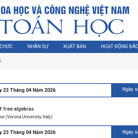
 CHỨC
NHÂN SỰ
XUẤT BẢN
HOẠT ĐỘNG ĐÀO
ố
Ngày 
y 23 Tháng 04 Năm 2026
of free algebras
 (Verona University, Italy)
Ngày 
y 23 Tháng 04 Năm 2026