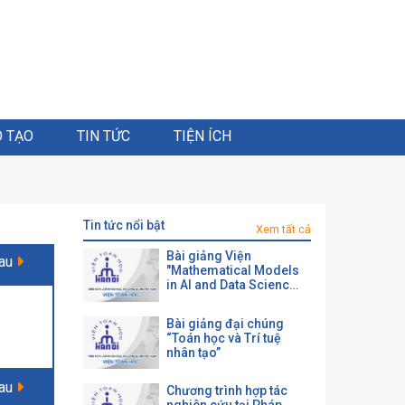
 TẠO
TIN TỨC
TIỆN ÍCH
tin tức nổi bật
Xem tất cả
Bài giảng Viện
sau
"Mathematical Models
in AI and Data Science
with a View toward
Agrifood"
Bài giảng đại chúng
“Toán học và Trí tuệ
nhân tạo”
sau
Chương trình hợp tác