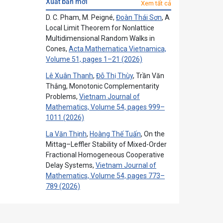
xuất bản mới
Xem tất cả
D. C. Pham, M. Peigné,
Đoàn Thái Sơn
, A
Local Limit Theorem for Nonlattice
Multidimensional Random Walks in
Cones,
Acta Mathematica Vietnamica,
Volume 51, pages 1–21 (2026)
Lê Xuân Thanh
,
Đỗ Thị Thùy
, Trần Văn
Thắng, Monotonic Complementarity
Problems,
Vietnam Journal of
Mathematics, Volume 54, pages 999–
1011 (2026)
La Văn Thịnh
,
Hoàng Thế Tuấn
, On the
Mittag–Leffler Stability of Mixed-Order
Fractional Homogeneous Cooperative
Delay Systems,
Vietnam Journal of
Mathematics, Volume 54, pages 773–
789 (2026)