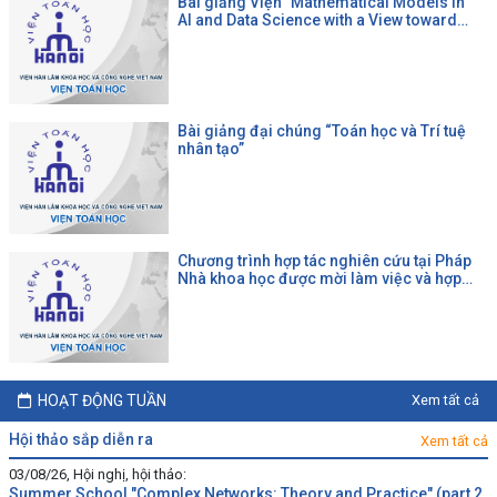
Bài giảng Viện "Mathematical Models in
AI and Data Science with a View toward
Agrifood"
Bài giảng đại chúng “Toán học và Trí tuệ
nhân tạo”
Chương trình hợp tác nghiên cứu tại Pháp
Nhà khoa học được mời làm việc và hợp
tác tại một đại học Pháp theo chương trình
của CNRS
HOẠT ĐỘNG TUẦN
Xem tất cả
hội thảo sắp diễn ra
Xem tất cả
03/08/26, Hội nghị, hội thảo:
Summer School "Complex Networks: Theory and Practice" (part 2