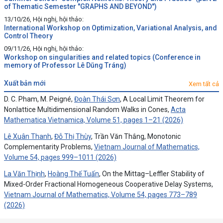
of Thematic Semester "GRAPHS AND BEYOND")
13/10/26, Hội nghị, hội thảo:
International Workshop on Optimization, Variational Analysis, and
Control Theory
09/11/26, Hội nghị, hội thảo:
Workshop on singularities and related topics (Conference in
memory of Professor Lê Dũng Tráng)
xuất bản mới
Xem tất cả
D. C. Pham, M. Peigné,
Đoàn Thái Sơn
, A Local Limit Theorem for
Nonlattice Multidimensional Random Walks in Cones,
Acta
Mathematica Vietnamica, Volume 51, pages 1–21 (2026)
Lê Xuân Thanh
,
Đỗ Thị Thùy
, Trần Văn Thắng, Monotonic
Complementarity Problems,
Vietnam Journal of Mathematics,
Volume 54, pages 999–1011 (2026)
La Văn Thịnh
,
Hoàng Thế Tuấn
, On the Mittag–Leffler Stability of
Mixed-Order Fractional Homogeneous Cooperative Delay Systems,
Vietnam Journal of Mathematics, Volume 54, pages 773–789
(2026)