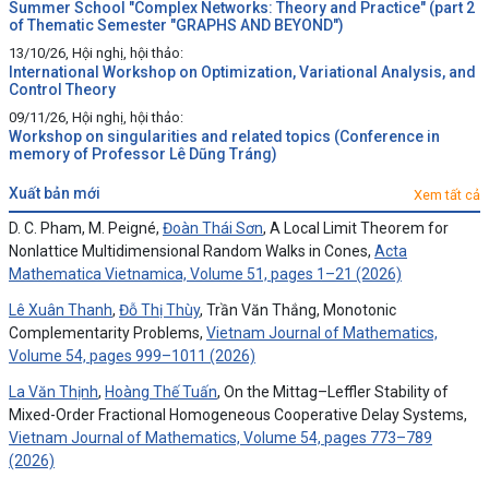
Summer School "Complex Networks: Theory and Practice" (part 2
of Thematic Semester "GRAPHS AND BEYOND")
13/10/26, Hội nghị, hội thảo:
International Workshop on Optimization, Variational Analysis, and
Control Theory
09/11/26, Hội nghị, hội thảo:
Workshop on singularities and related topics (Conference in
memory of Professor Lê Dũng Tráng)
xuất bản mới
Xem tất cả
D. C. Pham, M. Peigné,
Đoàn Thái Sơn
, A Local Limit Theorem for
Nonlattice Multidimensional Random Walks in Cones,
Acta
Mathematica Vietnamica, Volume 51, pages 1–21 (2026)
Lê Xuân Thanh
,
Đỗ Thị Thùy
, Trần Văn Thắng, Monotonic
Complementarity Problems,
Vietnam Journal of Mathematics,
Volume 54, pages 999–1011 (2026)
La Văn Thịnh
,
Hoàng Thế Tuấn
, On the Mittag–Leffler Stability of
Mixed-Order Fractional Homogeneous Cooperative Delay Systems,
Vietnam Journal of Mathematics, Volume 54, pages 773–789
(2026)