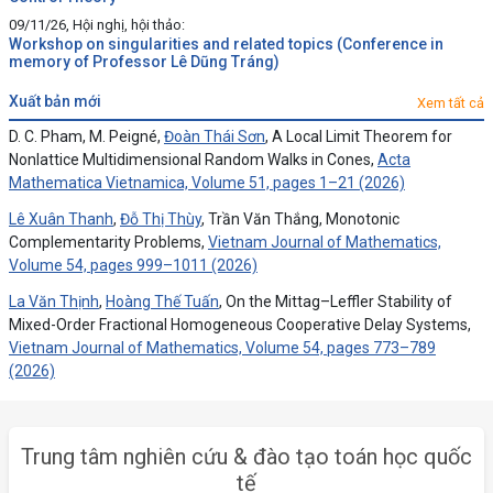
09/11/26, Hội nghị, hội thảo:
Workshop on singularities and related topics (Conference in
memory of Professor Lê Dũng Tráng)
xuất bản mới
Xem tất cả
D. C. Pham, M. Peigné,
Đoàn Thái Sơn
, A Local Limit Theorem for
Nonlattice Multidimensional Random Walks in Cones,
Acta
Mathematica Vietnamica, Volume 51, pages 1–21 (2026)
Lê Xuân Thanh
,
Đỗ Thị Thùy
, Trần Văn Thắng, Monotonic
Complementarity Problems,
Vietnam Journal of Mathematics,
Volume 54, pages 999–1011 (2026)
La Văn Thịnh
,
Hoàng Thế Tuấn
, On the Mittag–Leffler Stability of
Mixed-Order Fractional Homogeneous Cooperative Delay Systems,
Vietnam Journal of Mathematics, Volume 54, pages 773–789
(2026)
Trung tâm nghiên cứu & đào tạo toán học quốc
tế