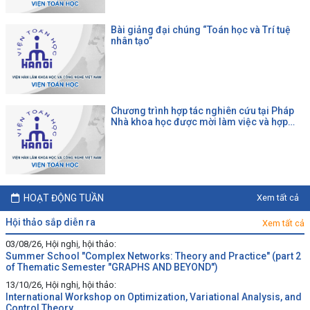
Bài giảng đại chúng “Toán học và Trí tuệ
nhân tạo”
Chương trình hợp tác nghiên cứu tại Pháp
Nhà khoa học được mời làm việc và hợp
tác tại một đại học Pháp theo chương trình
của CNRS
HOẠT ĐỘNG TUẦN
Xem tất cả
hội thảo sắp diễn ra
Xem tất cả
03/08/26, Hội nghị, hội thảo:
Summer School "Complex Networks: Theory and Practice" (part 2
of Thematic Semester "GRAPHS AND BEYOND")
13/10/26, Hội nghị, hội thảo:
International Workshop on Optimization, Variational Analysis, and
Control Theory