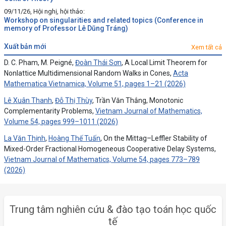
09/11/26, Hội nghị, hội thảo:
Workshop on singularities and related topics (Conference in
memory of Professor Lê Dũng Tráng)
xuất bản mới
Xem tất cả
D. C. Pham, M. Peigné,
Đoàn Thái Sơn
, A Local Limit Theorem for
Nonlattice Multidimensional Random Walks in Cones,
Acta
Mathematica Vietnamica, Volume 51, pages 1–21 (2026)
Lê Xuân Thanh
,
Đỗ Thị Thùy
, Trần Văn Thắng, Monotonic
Complementarity Problems,
Vietnam Journal of Mathematics,
Volume 54, pages 999–1011 (2026)
La Văn Thịnh
,
Hoàng Thế Tuấn
, On the Mittag–Leffler Stability of
Mixed-Order Fractional Homogeneous Cooperative Delay Systems,
Vietnam Journal of Mathematics, Volume 54, pages 773–789
(2026)
Trung tâm nghiên cứu & đào tạo toán học quốc
tế