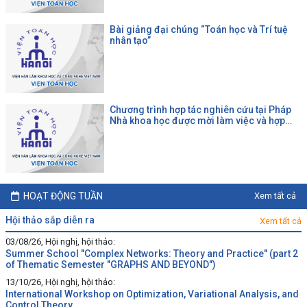
Bài giảng đại chúng “Toán học và Trí tuệ
nhân tạo”
Chương trình hợp tác nghiên cứu tại Pháp
Nhà khoa học được mời làm việc và hợp
tác tại một đại học Pháp theo chương trình
của CNRS
HOẠT ĐỘNG TUẦN
Xem tất cả
hội thảo sắp diễn ra
Xem tất cả
03/08/26, Hội nghị, hội thảo:
Summer School "Complex Networks: Theory and Practice" (part 2
of Thematic Semester "GRAPHS AND BEYOND")
13/10/26, Hội nghị, hội thảo:
International Workshop on Optimization, Variational Analysis, and
Control Theory